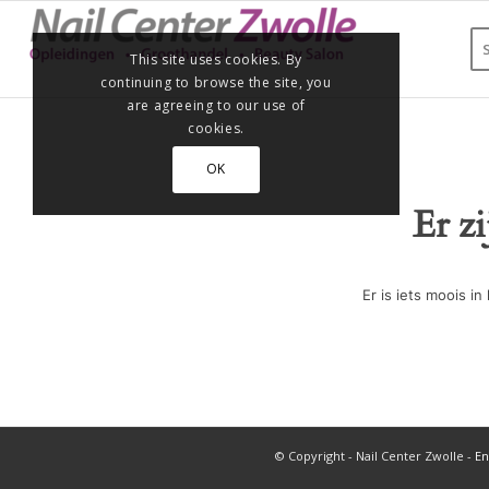
This site uses cookies. By
continuing to browse the site, you
are agreeing to our use of
cookies.
OK
Er z
Er is iets moois 
© Copyright - Nail Center Zwolle -
En