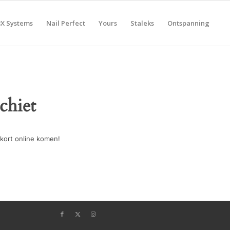
BX Systems
Nail Perfect
Yours
Staleks
Ontspanning
chiet
kort online komen!