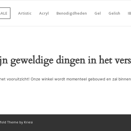
SALE
Artistic
Acryl
Benodigdheden
Gel
Gelish
I
ijn geweldige dingen in het vers
in het vooruitzicht! Onze winkel wordt momenteel gebouwd en zal binnen
fold Theme by Kriesi