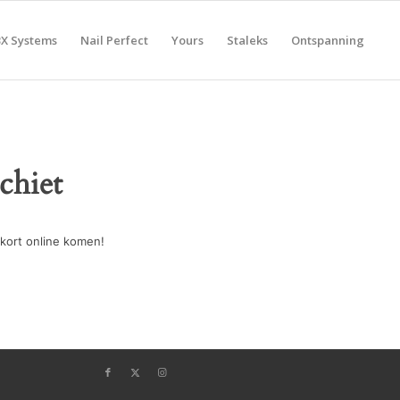
BX Systems
Nail Perfect
Yours
Staleks
Ontspanning
chiet
kort online komen!