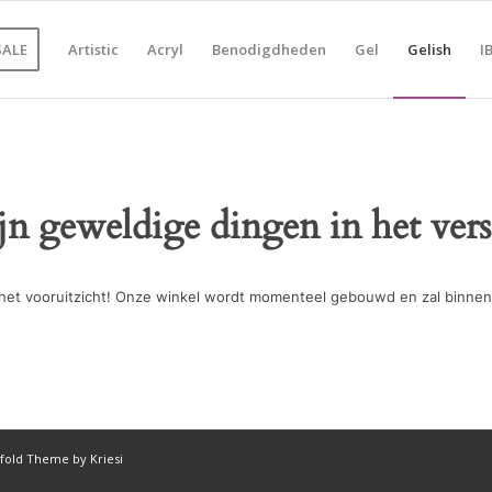
SALE
Artistic
Acryl
Benodigdheden
Gel
Gelish
I
ijn geweldige dingen in het vers
in het vooruitzicht! Onze winkel wordt momenteel gebouwd en zal binnen
fold Theme by Kriesi