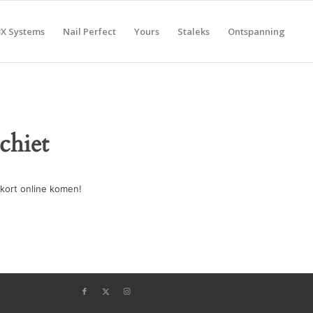
BX Systems
Nail Perfect
Yours
Staleks
Ontspanning
chiet
kort online komen!