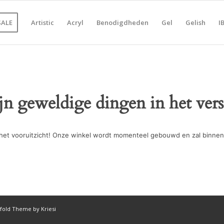
SALE
Artistic
Acryl
Benodigdheden
Gel
Gelish
I
ijn geweldige dingen in het vers
in het vooruitzicht! Onze winkel wordt momenteel gebouwd en zal binnen
fold Theme by Kriesi