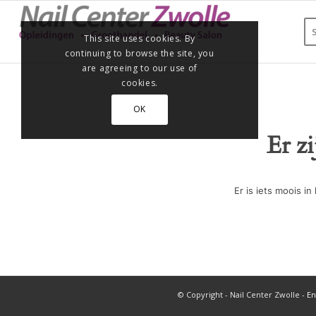
This site uses cookies. By
continuing to browse the site, you
are agreeing to our use of
cookies.
OK
Er z
Er is iets moois 
© Copyright - Nail Center Zwolle -
En