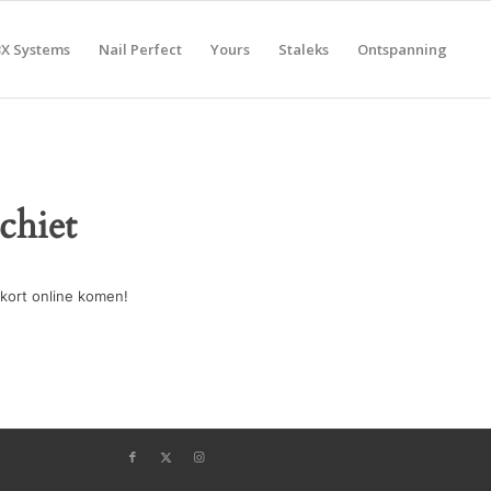
BX Systems
Nail Perfect
Yours
Staleks
Ontspanning
chiet
kort online komen!