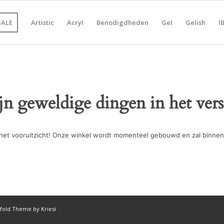
SALE
Artistic
Acryl
Benodigdheden
Gel
Gelish
I
ijn geweldige dingen in het vers
in het vooruitzicht! Onze winkel wordt momenteel gebouwd en zal binnen
fold Theme by Kriesi