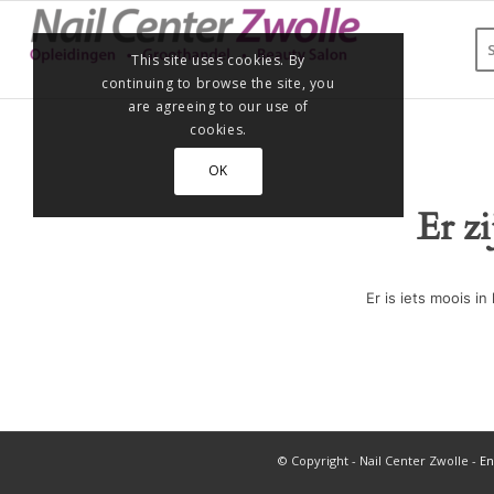
This site uses cookies. By
continuing to browse the site, you
are agreeing to our use of
cookies.
OK
Er z
Er is iets moois 
© Copyright - Nail Center Zwolle -
En