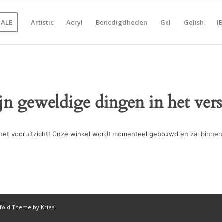
SALE
Artistic
Acryl
Benodigdheden
Gel
Gelish
I
ijn geweldige dingen in het vers
in het vooruitzicht! Onze winkel wordt momenteel gebouwd en zal binnen
fold Theme by Kriesi