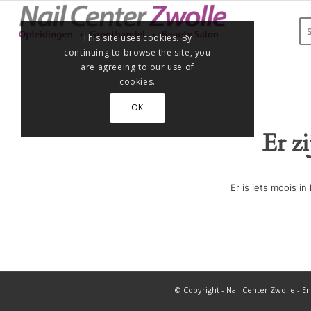
This site uses cookies. By
continuing to browse the site, you
are agreeing to our use of
cookies.
OK
Er z
Er is iets moois 
© Copyright - Nail Center Zwolle -
En