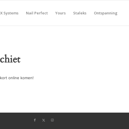
BX Systems
Nail Perfect
Yours
Staleks
Ontspanning
chiet
kort online komen!