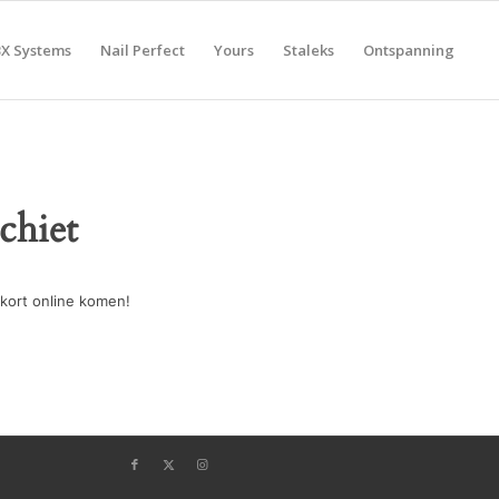
BX Systems
Nail Perfect
Yours
Staleks
Ontspanning
chiet
kort online komen!