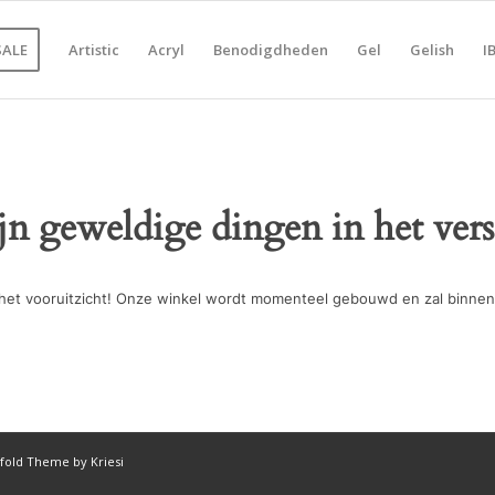
SALE
Artistic
Acryl
Benodigdheden
Gel
Gelish
I
ijn geweldige dingen in het vers
in het vooruitzicht! Onze winkel wordt momenteel gebouwd en zal binnen
fold Theme by Kriesi