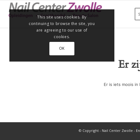
This site uses cookies. By
continuing to browse the site, you
are agreeing to our use of
cookies.
OK
Er z
Er is iets moois 
© Copyright - Nail Center Zwolle -
En