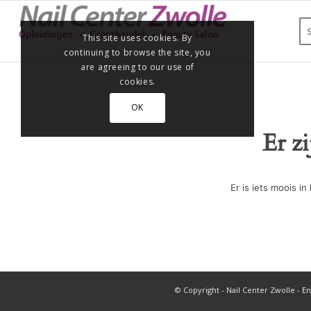
This site uses cookies. By
continuing to browse the site, you
are agreeing to our use of
cookies.
OK
Er z
Er is iets moois 
© Copyright - Nail Center Zwolle -
En