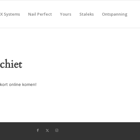
BX Systems
Nail Perfect
Yours
Staleks
Ontspanning
chiet
kort online komen!