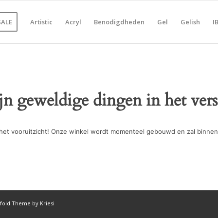
SALE
Artistic
Acryl
Benodigdheden
Gel
Gelish
I
ijn geweldige dingen in het vers
in het vooruitzicht! Onze winkel wordt momenteel gebouwd en zal binnen
fold Theme by Kriesi