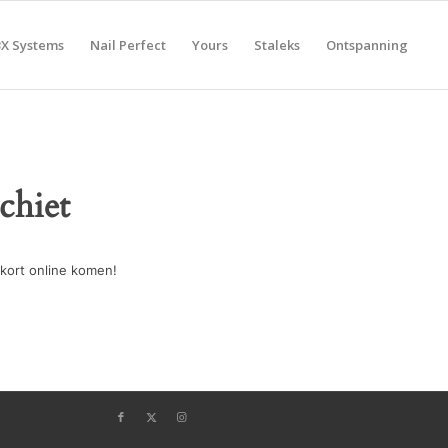
BX Systems
Nail Perfect
Yours
Staleks
Ontspanning
chiet
kort online komen!