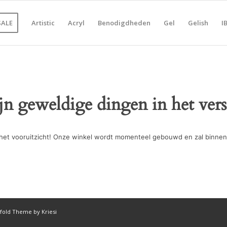
SALE
Artistic
Acryl
Benodigdheden
Gel
Gelish
I
ijn geweldige dingen in het vers
in het vooruitzicht! Onze winkel wordt momenteel gebouwd en zal binnen
fold Theme by Kriesi