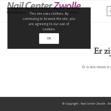
This site uses cookies. By
continuing to browse the site, you
are agreeing to our use of
cookies.
OK
Er z
Er is iets moois 
© Copyright - Nail Center Zwolle -
En