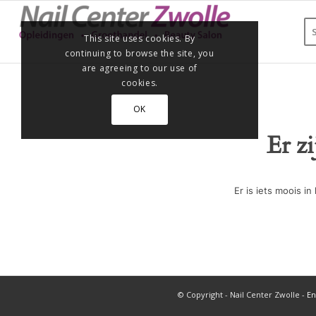
This site uses cookies. By
continuing to browse the site, you
are agreeing to our use of
cookies.
OK
Er z
Er is iets moois 
© Copyright - Nail Center Zwolle -
En