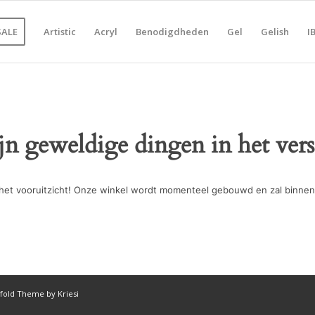
SALE
Artistic
Acryl
Benodigdheden
Gel
Gelish
I
ijn geweldige dingen in het vers
in het vooruitzicht! Onze winkel wordt momenteel gebouwd en zal binnen
fold Theme by Kriesi