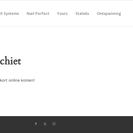
BX Systems
Nail Perfect
Yours
Staleks
Ontspanning
chiet
kort online komen!