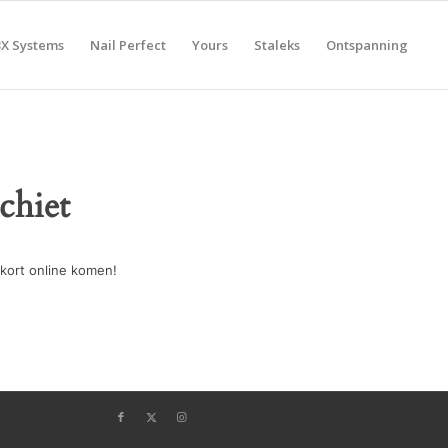
BX Systems
Nail Perfect
Yours
Staleks
Ontspanning
chiet
kort online komen!