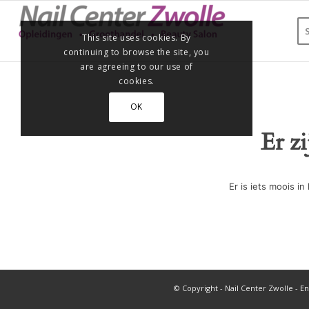
This site uses cookies. By
continuing to browse the site, you
are agreeing to our use of
cookies.
OK
Er z
Er is iets moois 
© Copyright - Nail Center Zwolle -
En