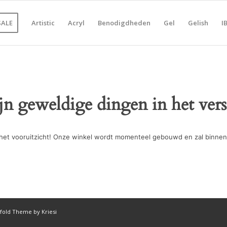
SALE
Artistic
Acryl
Benodigdheden
Gel
Gelish
I
ijn geweldige dingen in het vers
in het vooruitzicht! Onze winkel wordt momenteel gebouwd en zal binnen
fold Theme by Kriesi