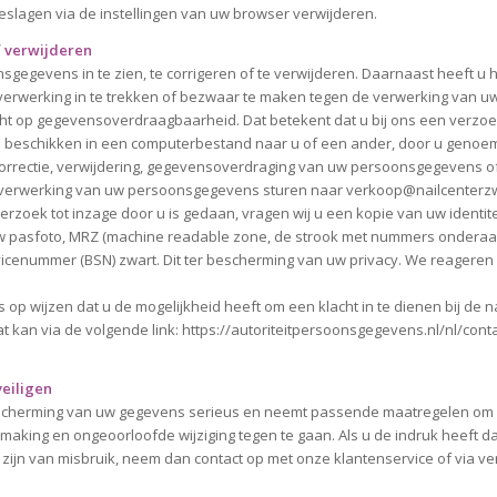
geslagen via de instellingen van uw browser verwijderen.
f verwijderen
sgegevens in te zien, te corrigeren of te verwijderen. Daarnaast heeft u 
erwerking in te trekken of bezwaar te maken tegen de verwerking van u
cht op gegevensoverdraagbaarheid. Dat betekent dat u bij ons een verzo
 beschikken in een computerbestand naar u of een ander, door u genoemd
correctie, verwijdering, gegevensoverdraging van uw persoonsgegevens of
verwerking van uw persoonsgegevens sturen naar verkoop@nailcenterzw
verzoek tot inzage door u is gedaan, vragen wij u een kopie van uw identi
uw pasfoto, MRZ (machine readable zone, de strook met nummers onderaan
enummer (BSN) zwart. Dit ter bescherming van uw privacy. We reageren 
ns op wijzen dat u de mogelijkheid heeft om een klacht in te dienen bij de 
 kan via de volgende link: https://autoriteitpersoonsgegevens.nl/nl/conta
eiligen
escherming van uw gegevens serieus en neemt passende maatregelen om m
king en ongeoorloofde wijziging tegen te gaan. Als u de indruk heeft d
n zijn van misbruik, neem dan contact op met onze klantenservice of via 