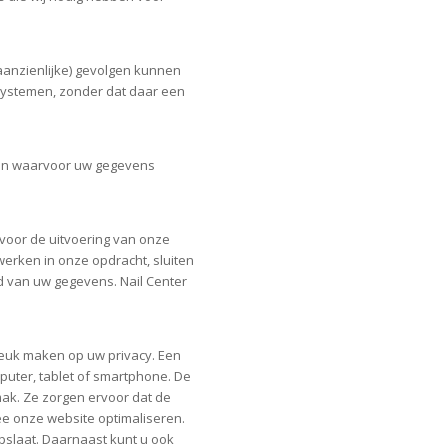
aanzienlijke) gevolgen kunnen
systemen, zonder dat daar een
eren waarvoor uw gegevens
 voor de uitvoering van onze
erken in onze opdracht, sluiten
d van uw gegevens. Nail Center
breuk maken op uw privacy. Een
puter, tablet of smartphone. De
mak. Ze zorgen ervoor dat de
e onze website optimaliseren.
pslaat. Daarnaast kunt u ook