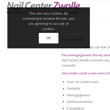
This site uses cookies. By
continuing to browse the site, you
are agreeing to our use of
cookies.
OK
Privacybeleid
U bent op de website van Nail C
Persoonsgegevens die wij ve
Nail Center Zwolle verwerkt uw
verstrekt.
Hieronder vindt u een overzic
Voor- en achternaam
Geslacht
Adresgegevens
Telefoonnummer
E-mailadres