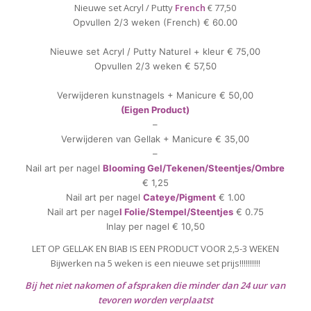
Nieuwe set Acryl / Putty
French
€ 77,50
Opvullen 2/3 weken (French) € 60.00
Nieuwe set Acryl / Putty Naturel + kleur € 75,00
Opvullen 2/3 weken € 57,50
Verwijderen kunstnagels + Manicure € 50,00
(Eigen Product)
–
Verwijderen van Gellak + Manicure € 35,00
–
Nail art per nagel
Blooming Gel/Tekenen/Steentjes/Ombre
€ 1,25
Nail art per nagel
Cateye/Pigment
€ 1.00
Nail art per nage
l Folie/Stempel/Steentjes
€ 0.75
Inlay per nagel € 10,50
LET OP GELLAK EN BIAB IS EEN PRODUCT VOOR 2,5-3 WEKEN
Bijwerken na 5 weken is een nieuwe set prijs!!!!!!!!!!
Bij het niet nakomen of afspraken die minder dan 24 uur van
tevoren worden verplaatst