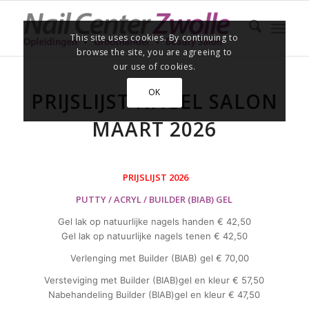
This site uses cookies. By continuing to
browse the site, you are agreeing to
our use of cookies.
OK
PRIJSLIJST NAGEL SALON
MAART 2026
PRIJSLIJST 2026
PUTTY / ACRYL / BUILDER (BIAB) GEL
Gel lak op natuurlijke nagels handen € 42,50
Gel lak op natuurlijke nagels tenen € 42,50
Verlenging met Builder (BIAB) gel € 70,00
Versteviging met Builder (BIAB)gel en kleur € 57,50
Nabehandeling Builder (BIAB)gel en kleur € 47,50