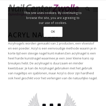
This site uses cookies. By continuing to
browse the site, you are agreeing to
our use of cookies.
OK
ACRYL NAGELS
Acrylnagels worden gemaakt van 2 producten, een vloeistof
en een poeder. Acryl is een eenvoudige methode waarin je in
korte tijd een stevige nagel kunt maken.Een acrylnagel is een
heel harde kunstnagel waarmee je een zeer kleine kans op
breukjes hebt. De acrylnagel is duurzaam en minder
kwetsbaar. Je kan de Acrylnagel gebruiken met het gebruik
van nageltips en sjablonen, maar Acryl is door zijn hardheid
ook heel geschikt voor het verlengen van de natuurlijke nagel.